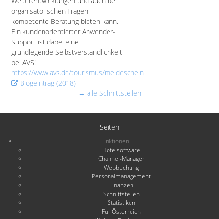
Weiterentwicklungen und auch bei
organisatorischen Fragen
kompetente Beratung bieten kann.
Ein kundenorientierter Anwender-
Support ist dabei eine
grundlegende Selbstverständlichkeit
bei AVS!
https://www.avs.de/tourismus/meldeschein
Blogeintrag (2018)
→ alle Schnittstellen
Seiten
Funktionen
Hotelsoftware
Channel-Manager
Webbuchung
Personalmanagement
Finanzen
Schnittstellen
Statistiken
Für Österreich