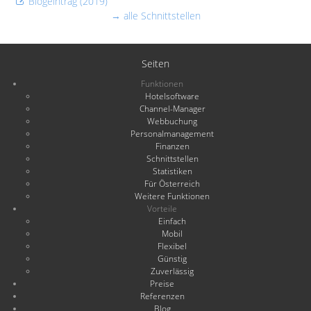
Blogeintrag (2019)
→ alle Schnittstellen
Seiten
Funktionen
Hotelsoftware
Channel-Manager
Webbuchung
Personalmanagement
Finanzen
Schnittstellen
Statistiken
Für Österreich
Weitere Funktionen
Vorteile
Einfach
Mobil
Flexibel
Günstig
Zuverlässig
Preise
Referenzen
Blog