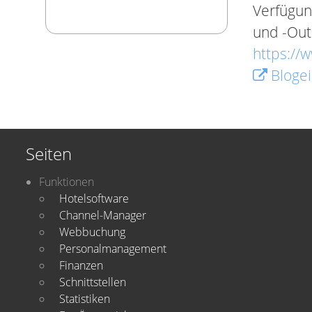
Verfügun
und -Out
https://
Blogei
Seiten
Funktionen
Hotelsoftware
Channel-Manager
Webbuchung
Personalmanagement
Finanzen
Schnittstellen
Statistiken