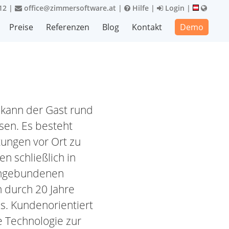
12
|
office@zimmersoftware.at
|
Hilfe
|
Login
|
Preise
Referenzen
Blog
Kontakt
Demo
 kann der Gast rund
sen. Es besteht
tungen vor Ort zu
n schließlich in
 angebundenen
h durch 20 Jahre
us. Kundenorientiert
e Technologie zur