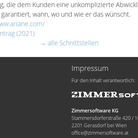
g, die dem Kunden eine unkomplizierte Abwickl
 garantiert, wann, wo und wie er das wünscht.
www.ariane.com/
ntrag (2021)
→ alle Schnittstellen
Impressum
Für den Inhalt verantwortlich:
Zimmersoftware KG
Stammersdorferstraße 420 / 1
2201 Gerasdorf bei Wien
office@zimmersoftware.at