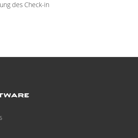
ung des Check-in
6