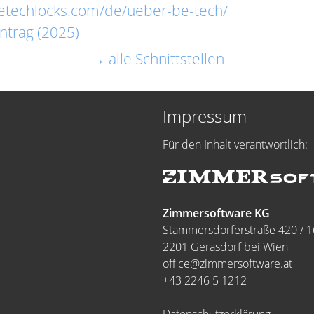
betechlocks.com/de/ueber-be-tech/
ntrag (2025)
→ alle Schnittstellen
Impressum
Für den Inhalt verantwortlich:
Zimmersoftware KG
Stammersdorferstraße 420 / 1
2201 Gerasdorf bei Wien
office@zimmersoftware.at
+43 2246 5 1212