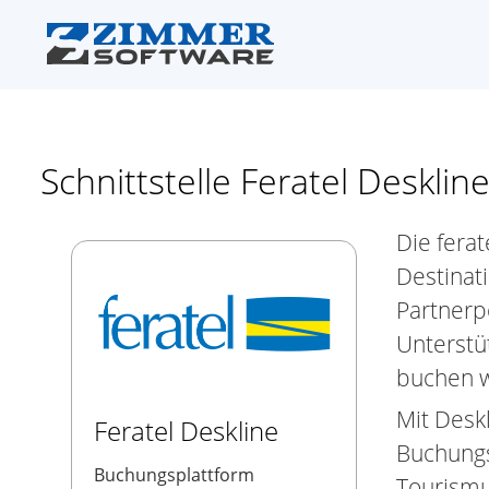
Schnittstelle Feratel Desklin
Die fera
Destinat
Partnerp
Unterstüt
buchen w
Mit Desk
Feratel Deskline
Buchungs
Buchungsplattform
Tourismu