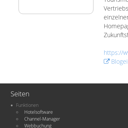
Vertriebs
einzelne
Homepage
Zukunftsf
https://w
Blogei
Seiten
Funktionen
Hotelsoftware
Channel-Manager
Webbuchung