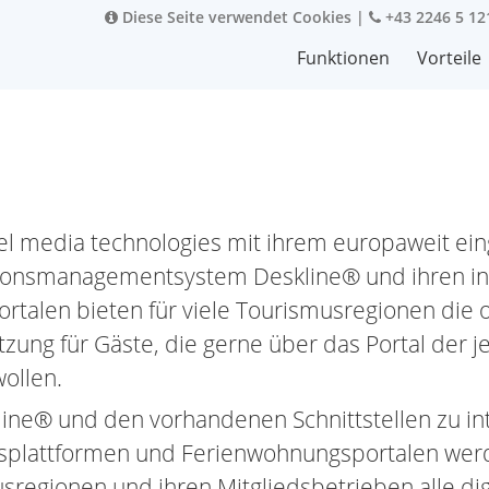
Diese Seite verwendet Cookies
|
+43 2246 5 12
Funktionen
Vorteile
e
tel media technologies mit ihrem europaweit ei
ionsmanagementsystem Deskline® und ihren in
ortalen bieten für viele Tourismusregionen die 
zung für Gäste, die gerne über das Portal der j
ollen.
line® und den vorhandenen Schnittstellen zu in
plattformen und Ferienwohnungsportalen wer
sregionen und ihren Mitgliedsbetrieben alle dig