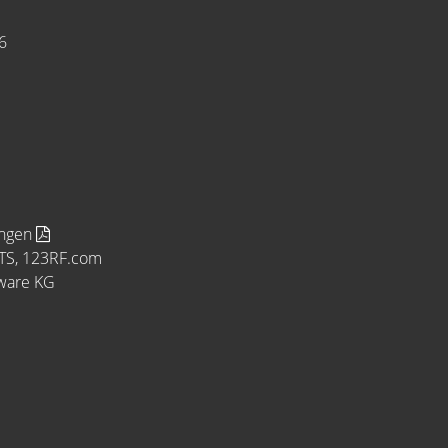
6
ungen
MTS, 123RF.com
tware KG