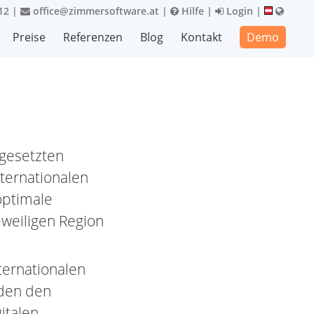
12
|
office@zimmersoftware.at
|
Hilfe
|
Login
|
Preise
Referenzen
Blog
Kontakt
Demo
ngesetzten
ternationalen
optimale
eweiligen Region
ternationalen
den den
italen