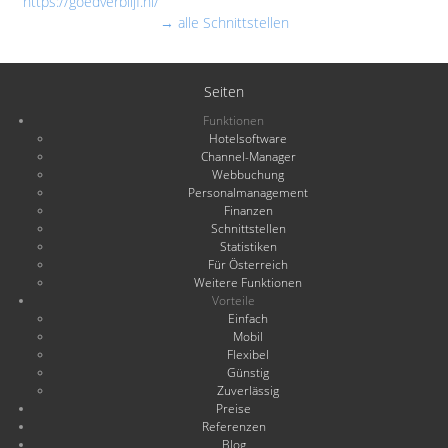
https://goedverblijf.nl/
→ alle Schnittstellen
Seiten
Funktionen
Hotelsoftware
Channel-Manager
Webbuchung
Personalmanagement
Finanzen
Schnittstellen
Statistiken
Für Österreich
Weitere Funktionen
Vorteile
Einfach
Mobil
Flexibel
Günstig
Zuverlässig
Preise
Referenzen
Blog