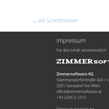
→ alle Schnittstellen
Impressum
Für den Inhalt verantwortlich:
Zimmersoftware KG
Stammersdorferstraße 420 / 1
2201 Gerasdorf bei Wien
office@zimmersoftware.at
+43 2246 5 1212