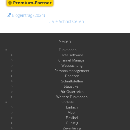
Premium-Partner
Blogeintrag (2024)
→ alle Schnittstellen
Seiten
Funktionen
Hotelsoftware
Channel-Manager
Webbuchung
Personalmanagement
Finanzen
Schnittstellen
Statistiken
Für Österreich
Weitere Funktionen
Vorteile
Einfach
Mobil
Flexibel
Günstig
Zuverlässig