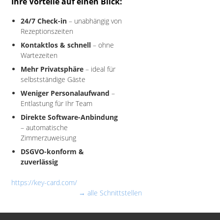
Ihre Vorteile auf einen Blick:
24/7 Check-in
– unabhängig von
Rezeptionszeiten
Kontaktlos & schnell
– ohne
Wartezeiten
Mehr Privatsphäre
– ideal für
selbstständige Gäste
Weniger Personalaufwand
–
Entlastung für Ihr Team
Direkte Software-Anbindung
– automatische
Zimmerzuweisung
DSGVO-konform &
zuverlässig
https://key-card.com/
→ alle Schnittstellen