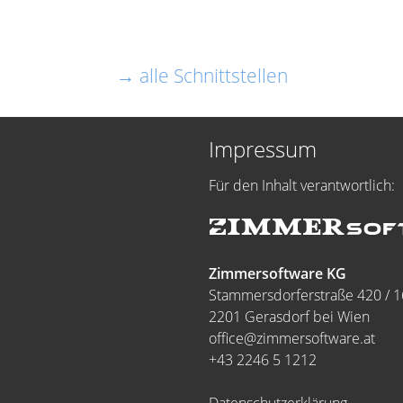
→ alle Schnittstellen
Impressum
Für den Inhalt verantwortlich:
Zimmersoftware KG
Stammersdorferstraße 420 / 1
2201 Gerasdorf bei Wien
office@zimmersoftware.at
+43 2246 5 1212