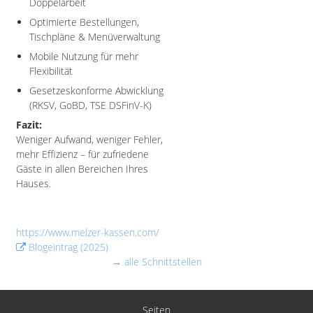
Doppelarbeit
Optimierte Bestellungen,
Tischpläne & Menüverwaltung
Mobile Nutzung für mehr
Flexibilität
Gesetzeskonforme Abwicklung
(RKSV, GoBD, TSE DSFinV-K)
Fazit:
Weniger Aufwand, weniger Fehler,
mehr Effizienz – für zufriedene
Gäste in allen Bereichen Ihres
Hauses.
https://www.melzer-kassen.com/
Blogeintrag (2025)
→ alle Schnittstellen
Seiten