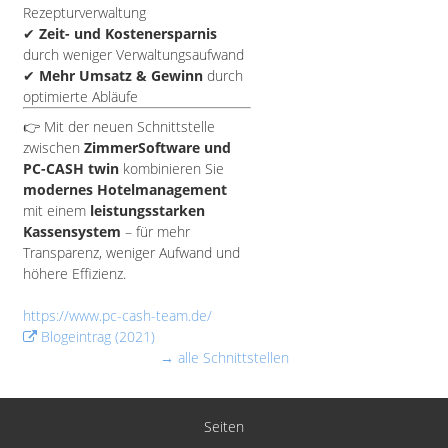
Rezepturverwaltung
✔
Zeit- und Kostenersparnis
durch weniger Verwaltungsaufwand
✔
Mehr Umsatz & Gewinn
durch
optimierte Abläufe
👉 Mit der neuen Schnittstelle
zwischen
ZimmerSoftware und
PC-CASH twin
kombinieren Sie
modernes Hotelmanagement
mit einem
leistungsstarken
Kassensystem
– für mehr
Transparenz, weniger Aufwand und
höhere Effizienz.
https://www.pc-cash-team.de/
Blogeintrag (2021)
→ alle Schnittstellen
Seiten