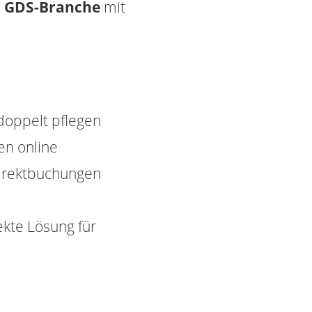
nd GDS-Branche
mit
n
 doppelt pflegen
en online
Direktbuchungen
kte Lösung für