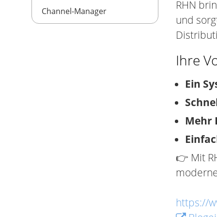
RHN brin
Channel-Manager
und sorgt
Distribut
Ihre Vo
Ein Sy
Schne
Mehr 
Einfac
👉 Mit R
moderne
https://