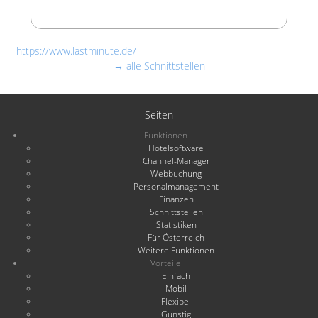
https://www.lastminute.de/
→ alle Schnittstellen
Seiten
Funktionen
Hotelsoftware
Channel-Manager
Webbuchung
Personalmanagement
Finanzen
Schnittstellen
Statistiken
Für Österreich
Weitere Funktionen
Vorteile
Einfach
Mobil
Flexibel
Günstig