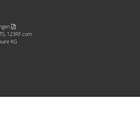
ungen
MTS, 123RF.com
tware KG