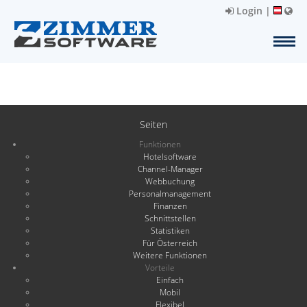
Login
|
Seiten
Funktionen
Hotelsoftware
Channel-Manager
Webbuchung
Personalmanagement
Finanzen
Schnittstellen
Statistiken
Für Österreich
Weitere Funktionen
Vorteile
Einfach
Mobil
Flexibel