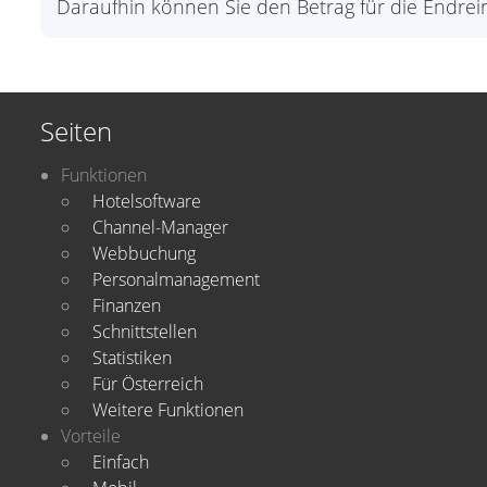
Daraufhin können Sie den Betrag für die Endrei
Seiten
Funktionen
Hotelsoftware
Channel-Manager
Webbuchung
Personalmanagement
Finanzen
Schnittstellen
Statistiken
Für Österreich
Weitere Funktionen
Vorteile
Einfach