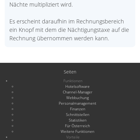
Nächte multipliziert wird.
Es erscheint daraufhin im Rechnungsbereich
ein Knopf mit dem die Nächtigungstaxe auf die
Rechnung übernommen werden kann.
Seiten
Funktionen
Hotelsoftware
Channel-Manager
Webbuchung
Personalmanagement
Finanzen
Schnittstellen
Statistiken
Für Österreich
Weitere Funktionen
Vorteile