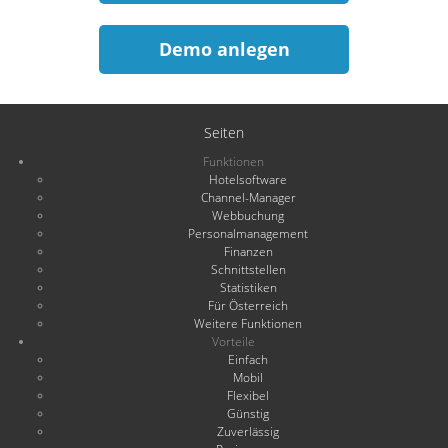
Demo anlegen
Seiten
Funktionen
Hotelsoftware
Channel-Manager
Webbuchung
Personalmanagement
Finanzen
Schnittstellen
Statistiken
Für Österreich
Weitere Funktionen
Vorteile
Einfach
Mobil
Flexibel
Günstig
Zuverlässig