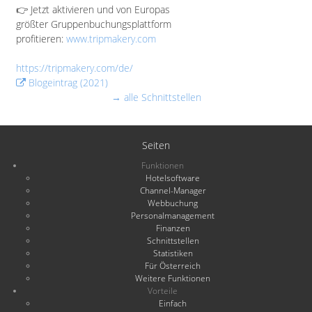
👉 Jetzt aktivieren und von Europas
größter Gruppenbuchungsplattform
profitieren:
www.tripmakery.com
https://tripmakery.com/de/
Blogeintrag (2021)
→ alle Schnittstellen
Seiten
Funktionen
Hotelsoftware
Channel-Manager
Webbuchung
Personalmanagement
Finanzen
Schnittstellen
Statistiken
Für Österreich
Weitere Funktionen
Vorteile
Einfach