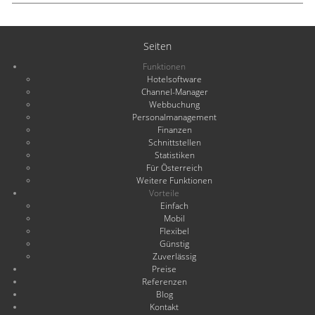
Seiten
Funktionen
Hotelsoftware
Channel-Manager
Webbuchung
Personalmanagement
Finanzen
Schnittstellen
Statistiken
Für Österreich
Weitere Funktionen
Vorteile
Einfach
Mobil
Flexibel
Günstig
Zuverlässig
Preise
Referenzen
Blog
Kontakt