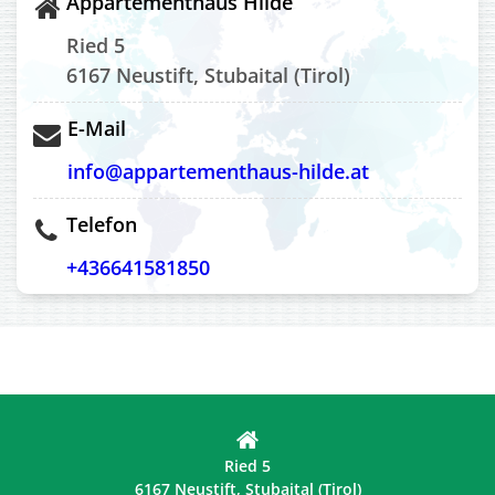
Appartementhaus Hilde
Ried 5
6167 Neustift, Stubaital (Tirol)
E-Mail
info@appartementhaus-hilde.at
Telefon
+436641581850
Ried 5
6167 Neustift, Stubaital (Tirol)