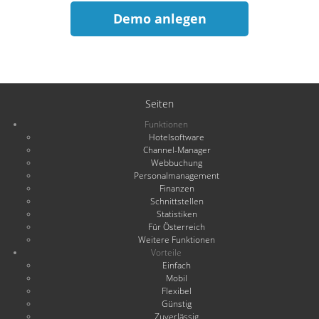
Demo anlegen
Seiten
Funktionen
Hotelsoftware
Channel-Manager
Webbuchung
Personalmanagement
Finanzen
Schnittstellen
Statistiken
Für Österreich
Weitere Funktionen
Vorteile
Einfach
Mobil
Flexibel
Günstig
Zuverlässig