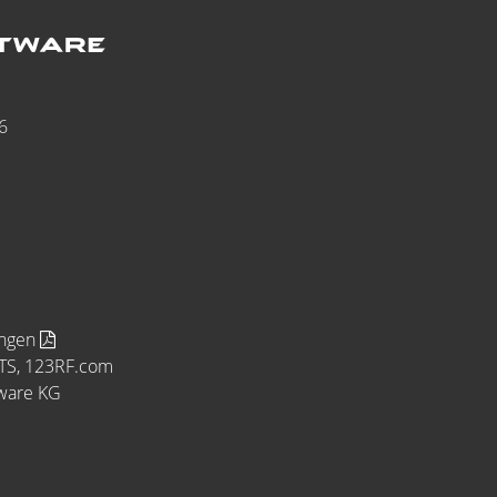
6
ungen
MTS, 123RF.com
tware KG