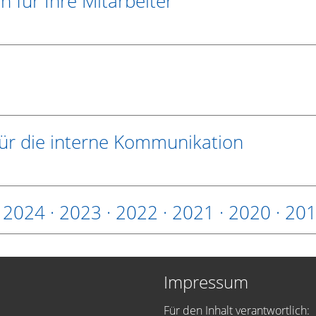
 für Ihre Mitarbeiter
für die interne Kommunikation
·
2024
·
2023
·
2022
·
2021
·
2020
·
20
Impressum
Für den Inhalt verantwortlich: