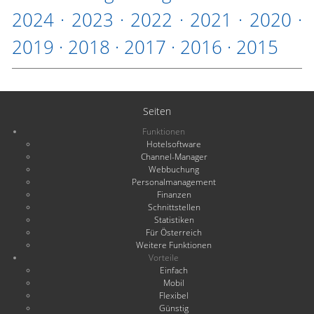
2024
·
2023
·
2022
·
2021
·
2020
·
2019
·
2018
·
2017
·
2016
·
2015
Seiten
Funktionen
Hotelsoftware
Channel-Manager
Webbuchung
Personalmanagement
Finanzen
Schnittstellen
Statistiken
Für Österreich
Weitere Funktionen
Vorteile
Einfach
Mobil
Flexibel
Günstig