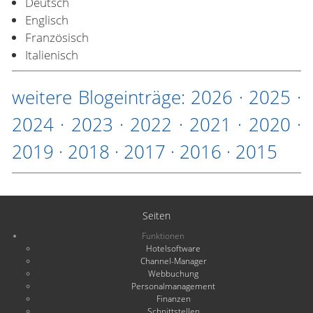
Deutsch
Englisch
Französisch
Italienisch
weitere Blogeinträge:
2026
·
2025
·
2024
·
2023
·
2022
·
2021
·
2020
·
2019
·
2018
·
2017
·
2016
·
2015
Seiten
Funktionen
Hotelsoftware
Channel-Manager
Webbuchung
Personalmanagement
Finanzen
Schnittstellen