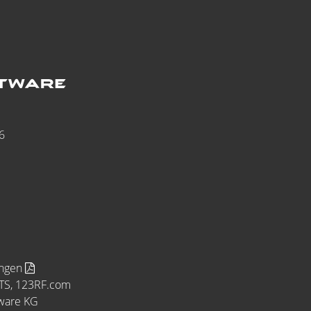
6
ungen
MTS, 123RF.com
tware KG