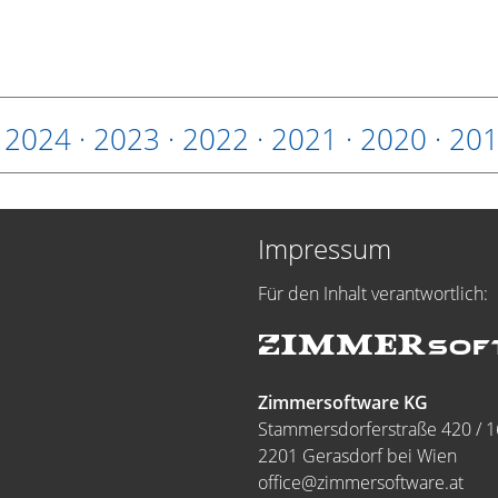
·
2024
·
2023
·
2022
·
2021
·
2020
·
20
Impressum
Für den Inhalt verantwortlich:
Zimmersoftware KG
Stammersdorferstraße 420 / 1
2201 Gerasdorf bei Wien
office@zimmersoftware.at