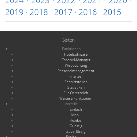
2024
·
2023
·
2022
·
2021
·
2020
·
2019
·
2018
·
2017
·
2016
·
2015
Seiten
Funktionen
Hotelsoftware
Channel-Manager
Webbuchung
Personalmanagement
Finanzen
Schnittstellen
Statistiken
Für Österreich
Weitere Funktionen
Vorteile
Einfach
Mobil
Flexibel
Günstig
Zuverlässig
Preise