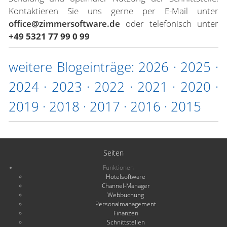
Kontaktieren Sie uns gerne per E-Mail unter
office@zimmersoftware.de
oder telefonisch unter
+49 5321 77 99 0 99
weitere Blogeinträge:
2026
·
2025
·
2024
·
2023
·
2022
·
2021
·
2020
·
2019
·
2018
·
2017
·
2016
·
2015
Seiten
Funktionen
Hotelsoftware
Channel-Manager
Webbuchung
Personalmanagement
Finanzen
Schnittstellen