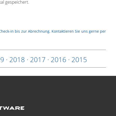
al gespeichert.
 Check-in bis zur Abrechnung.
Kontaktieren Sie uns gerne per
19
·
2018
·
2017
·
2016
·
2015