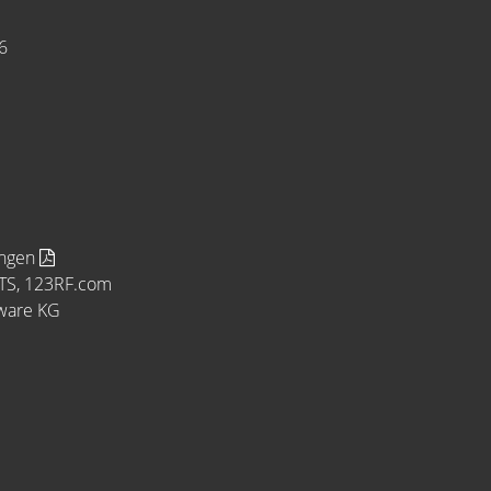
6
ungen
MTS, 123RF.com
tware KG