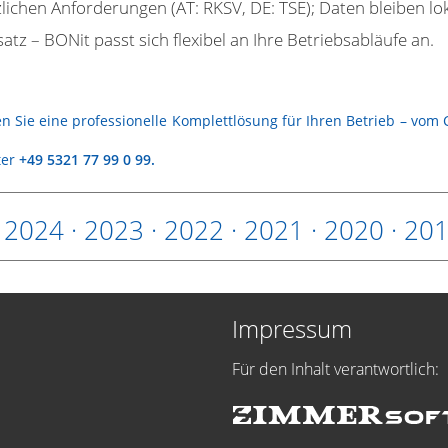
zlichen Anforderungen (AT: RKSV, DE: TSE); Daten bleiben lok
atz – BONit passt sich flexibel an Ihre Betriebsabläufe an.
 Sie eine professionelle Komplettlösung für Ihren Betrieb – vom
ter
+49 5321 77 99 0 99
.
·
2024
·
2023
·
2022
·
2021
·
2020
·
20
Impressum
Für den Inhalt verantwortlich: