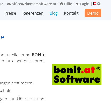
12
|
office@zimmersoftware.at
|
Hilfe
|
Login
|
Preise
Referenzen
Blog
Kontakt
Demo
re
hnittstelle zum
BONit
 für einen effizienten,
erungen abstimmen.
schäft.
gen für Überblick und