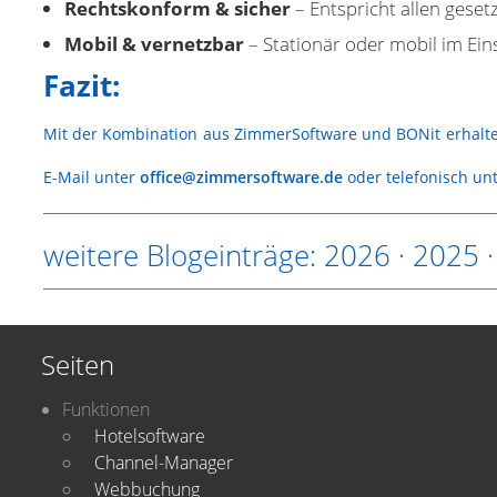
Rechtskonform & sicher
– Entspricht allen geset
Mobil & vernetzbar
– Stationär oder mobil im Eins
Fazit:
Mit der Kombination aus ZimmerSoftware und BONit erhalten
E-Mail unter
office@zimmersoftware.de
oder telefonisch un
weitere Blogeinträge:
2026
·
2025
Seiten
Funktionen
Hotelsoftware
Channel-Manager
Webbuchung