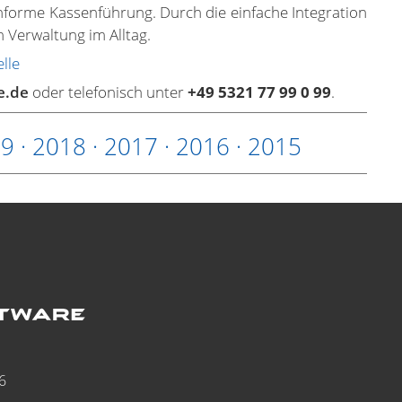
konforme Kassenführung. Durch die einfache Integration
n Verwaltung im Alltag.
lle
e.de
oder telefonisch unter
+49 5321 77 99 0 99
.
19
·
2018
·
2017
·
2016
·
2015
6