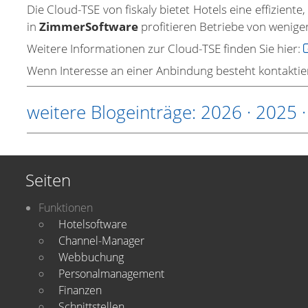
Die Cloud-TSE von fiskaly bietet Hotels eine effizien
in
ZimmerSoftware
profitieren Betriebe von weniger
Weitere Informationen zur Cloud-TSE finden Sie hier:
Wenn Interesse an einer Anbindung besteht kontaktie
weitere Blogeinträge:
2026
·
2025
Seiten
Funktionen
Hotelsoftware
Channel-Manager
Webbuchung
Personalmanagement
Finanzen
Schnittstellen