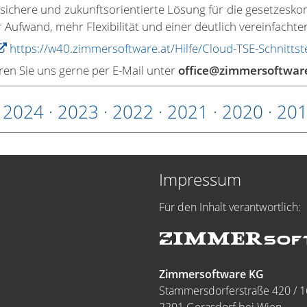
te, sichere und zukunftsorientierte Lösung für die gesetzes
 Aufwand, mehr Flexibilität und einer deutlich vereinfachte
https://w40.zimmersoftware.at/Hilfe/Cloud-TSE-Schnittste
ren Sie uns gerne per E-Mail unter
office@zimmersoftwar
·
2024
·
2023
·
2022
·
2021
·
2020
·
20
Impressum
Für den Inhalt verantwortlich:
Zimmersoftware KG
Stammersdorferstraße 420 / 1