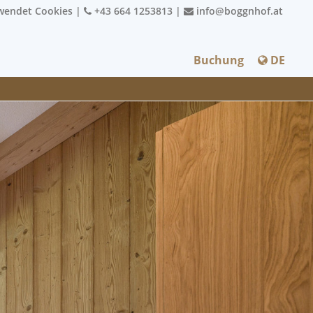
rwendet Cookies
|
+43 664 1253813
|
info@boggnhof.at
Buchung
DE