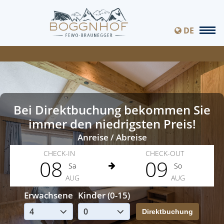
DE
Bei Direktbuchung bekommen Sie
immer den niedrigsten Preis!
Anreise / Abreise
CHECK-IN
CHECK-OUT
08
09
Sa
So
AUG
AUG
Erwachsene
Kinder (0-15)